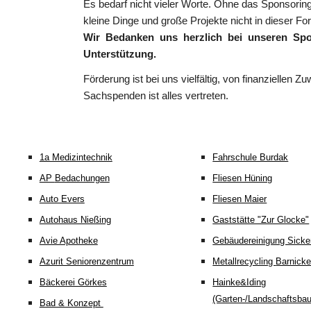
Es bedarf nicht vieler Worte. Ohne das Sponsori
kleine Dinge und große Projekte nicht in dieser 
Wir Bedanken uns herzlich bei unseren Sp
Unter­stützung.
Förderung ist bei uns vielfältig, von finanziellen 
Sachspenden ist alles vertreten.
1a Medizintechnik
Fahrschule Burdak
AP
Bedachungen
Fliesen Hüning
Auto Evers
Fliesen Maier
Autohaus Nießing
Gaststätte "Zur Glocke"
Avie Apotheke
Gebäudereinigung Sicke
Azurit Seniorenzentrum
Metallrecycling
Barnicke
Bäckerei Görkes
Hainke&Iding
(Garten-/Landschaftsba
Bad & Konzept