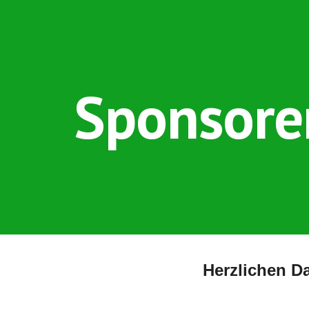
ip to main content
Skip to navigat
Sponsore
H
erzlichen D