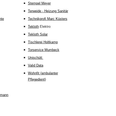
Stempel Meyer
Terweide -
Heizung Sanitär
nte
Technikprofi Marc Küsters
Tekloth
Elektro
Tekloth Solar
Tischlerei Holtkamp
Torservice Mumbeck
Unischütt
Valid Data
Wohnfit (ambulanter
Pflegedient)
elmann