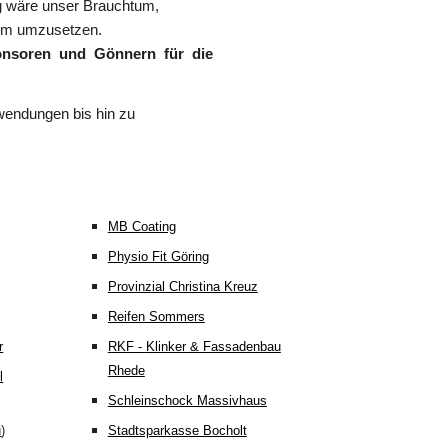
ng wäre unser Brauchtum,
Form umzusetzen.
onsoren und Gönnern für die
Zuwendungen bis hin zu
MB Coating
Physio Fit Göring
Provinzial Christina Kreuz
Reifen Sommers
r
RKF -
Klinker & Fassadenbau
Rhede
l
Schleinschock Massivhaus
u
)
Stadtsparkasse Bocholt