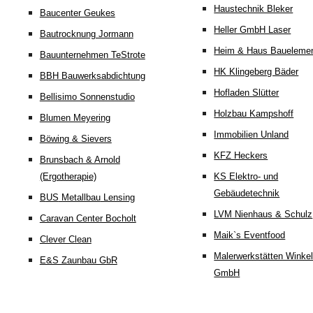
Haustechnik Bleker
Baucenter Geukes
Heller GmbH Laser
Bautrocknung Jormann
Heim & Haus Baueleme
Bauunternehmen TeStrote
HK Klingeberg Bäder
BBH Bauwerksabdichtung
Hofladen Slütter
Bellisimo Sonnenstudio
Holzbau Kampshoff
Blumen Meyering
Immobilien Unland
Böwing & Sievers
KFZ Heckers
Brunsbach & Arnold
(Ergotherapie)
KS Elektro- und
Gebäudetechnik
B
US
Metallbau
Lensing
LVM Nienhaus & Schulz
Caravan Center Bocholt
Maik`s Eventfood
Clever Clean
Malerwerkstätten Wink
E&S Zaunbau GbR
GmbH