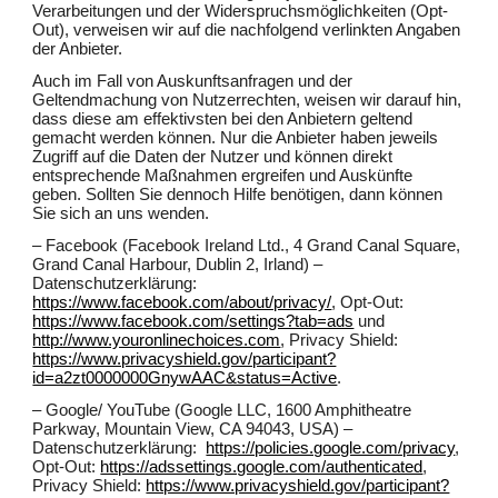
Verarbeitungen und der Widerspruchsmöglichkeiten (Opt-
Out), verweisen wir auf die nachfolgend verlinkten Angaben
der Anbieter.
Auch im Fall von Auskunftsanfragen und der
Geltendmachung von Nutzerrechten, weisen wir darauf hin,
dass diese am effektivsten bei den Anbietern geltend
gemacht werden können. Nur die Anbieter haben jeweils
Zugriff auf die Daten der Nutzer und können direkt
entsprechende Maßnahmen ergreifen und Auskünfte
geben. Sollten Sie dennoch Hilfe benötigen, dann können
Sie sich an uns wenden.
– Facebook (Facebook Ireland Ltd., 4 Grand Canal Square,
Grand Canal Harbour, Dublin 2, Irland) –
Datenschutzerklärung:
https://www.facebook.com/about/privacy/
, Opt-Out:
https://www.facebook.com/settings?tab=ads
und
http://www.youronlinechoices.com
, Privacy Shield:
https://www.privacyshield.gov/participant?
id=a2zt0000000GnywAAC&status=Active
.
– Google/ YouTube (Google LLC, 1600 Amphitheatre
Parkway, Mountain View, CA 94043, USA) –
Datenschutzerklärung:
https://policies.google.com/privacy
,
Opt-Out:
https://adssettings.google.com/authenticated
,
Privacy Shield:
https://www.privacyshield.gov/participant?