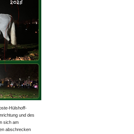
oste-Hülshoff-
nrichtung und des
en sich am
gen abschrecken