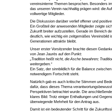
vereinsinterne Themen besprochen. Besonders im M
das unseren Verein nachhaltig prägen wird: die A
vollwertige Mitglieder.
Die Diskussion darüber verlief offener und positive
Ein Großteil der anwesenden Mitglieder zeigte sich 
Zukunft breiter aufzustellen. Gerade im Bereich 
deutlich, wie wichtig ein zeitgemäßes Vereinsbild
Generationen attraktiv bleibt.
Unser erster Vorsitzender brachte diesen Gedank
von Jean Jaurès auf den Punkt:
„Tradition heißt nicht, die Asche bewahren; Traditi
weitergeben.“
Ein Satz, der sinnbildlich für die Balance zwisch
notwendigem Fortschritt steht.
Natürlich gab es auch kritische Stimmen und Bede
dafür, dass dieses Thema verantwortungsbewusst
Perspektiven betrachtet wurde. Die anschließend
klares Bild: Trotz einiger Enthaltungen und Gegen
überwiegende Mehrheit für den Antrag aus.
Damit ist ein bedeutender Schritt für die Zukunfts