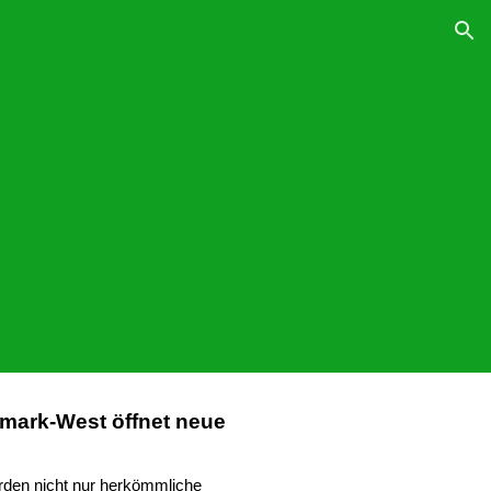
ion
mark-West öffnet neue
rden nicht nur herkömmliche