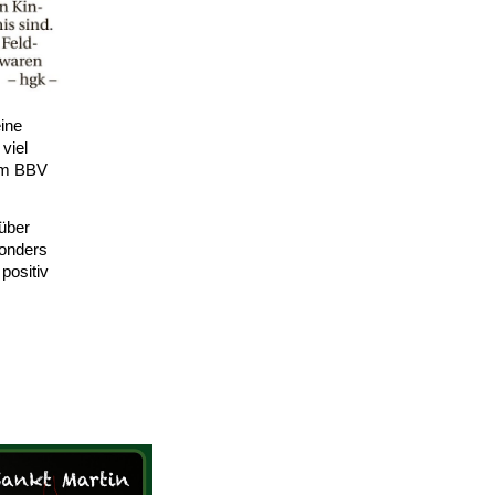
eine
 viel
im BBV
über
onders
positiv
